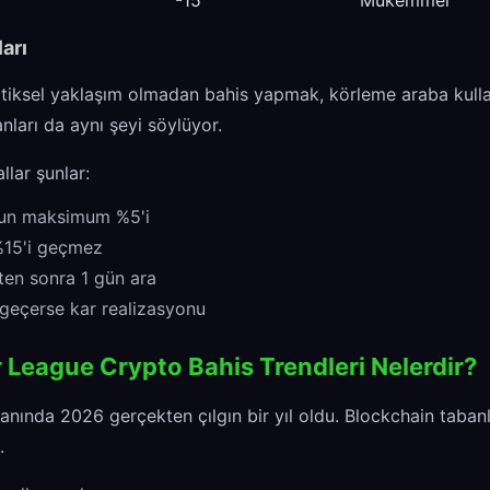
ları
tiksel yaklaşım olmadan bahis yapmak, körleme araba kull
ları da aynı şeyi söylüyor.
lar şunlar:
lun maksimum %5'i
%15'i geçmez
ten sonra 1 gün ara
 geçerse kar realizasyonu
 League Crypto Bahis Trendleri Nelerdir?
nında 2026 gerçekten çılgın bir yıl oldu. Blockchain tabanl
.