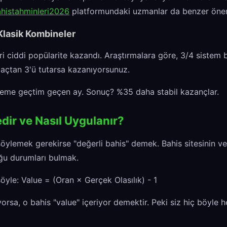
histahminleri2026
platformundaki uzmanlar da benzer öner
Klasik Kombineler
i ciddi popülarite kazandı. Araştırmalara göre, 3/4 sistem 
maçtan 3'ü tutarsa kazanıyorsunuz.
teme geçtim geçen ay. Sonuç? %35 daha stabil kazançlar.
dir ve Nasıl Uygulanır?
söylemek gerekirse "değerli bahis" demek. Bahis sitesinin ve
uğu durumları bulmak.
yle: Value = (Oran × Gerçek Olasılık) - 1
yorsa, o bahis "value" içeriyor demektir. Peki siz hiç böyle 