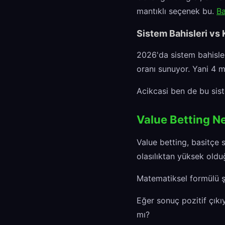
mantıklı seçenek bu.
Ba
Sistem Bahisleri vs 
2026'da sistem bahisler
oranı sunuyor. Yani 4 
Acikcasi ben de bu sis
Value Betting Ne
Value betting, basitçe 
olasılıktan yüksek old
Matematiksel formülü şö
Eğer sonuç pozitif çıkı
mı?