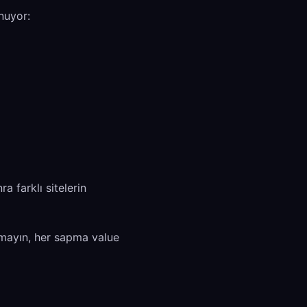
nuyor:
a farklı sitelerin
lmayın, her sapma value