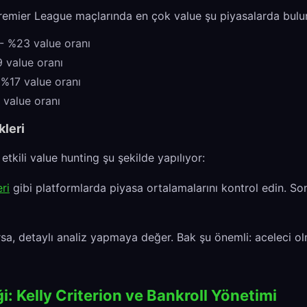
Premier League maçlarında en çok value şu piyasalarda bulu
 - %23 value oranı
9 value oranı
 %17 value oranı
 value oranı
kleri
tkili value hunting şu şekilde yapılıyor:
ri
gibi platformlarda piyasa ortalamalarını kontrol edin. Sonr
sa, detaylı analiz yapmaya değer. Bak şu önemli: aceleci o
: Kelly Criterion ve Bankroll Yönetimi