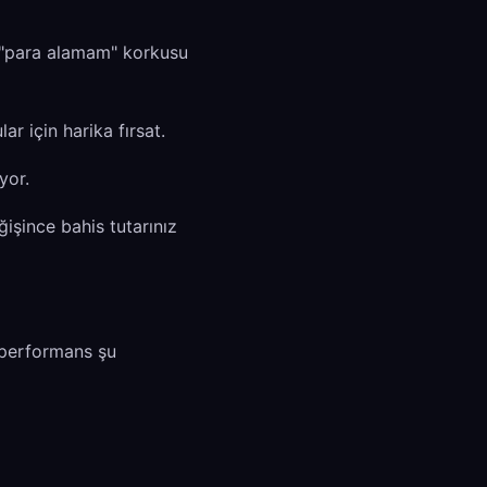
 "para alamam" korkusu
r için harika fırsat.
yor.
ğişince bahis tutarınız
l performans şu