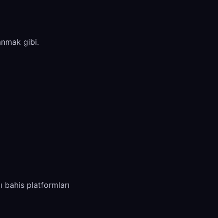
anmak gibi.
ı bahis platformları