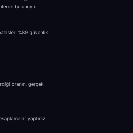
ilerde bulunuyor.
bahisleri %89 güvenlik
rdiği oranın, gerçek
hesaplamalar yaptınız