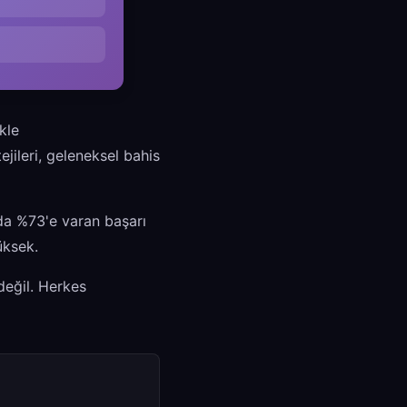
kle
ileri, geleneksel bahis
da %73'e varan başarı
üksek.
değil. Herkes