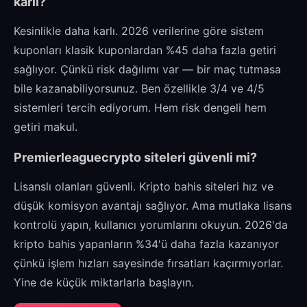
karlı?
Kesinlikle daha karlı. 2026 verilerine göre sistem
kuponları klasik kuponlardan %45 daha fazla getiri
sağlıyor. Çünkü risk dağılımı var — bir maç tutmasa
bile kazanabiliyorsunuz. Ben özellikle 3/4 ve 4/5
sistemleri tercih ediyorum. Hem risk dengeli hem
getiri makul.
Premierleaguecrypto siteleri güvenli mi?
Lisanslı olanları güvenli. Kripto bahis siteleri hız ve
düşük komisyon avantajı sağlıyor. Ama mutlaka lisans
kontrolü yapın, kullanıcı yorumlarını okuyun. 2026'da
kripto bahis yapanların %34'ü daha fazla kazanıyor
çünkü işlem hızları sayesinde fırsatları kaçırmıyorlar.
Yine de küçük miktarlarla başlayın.