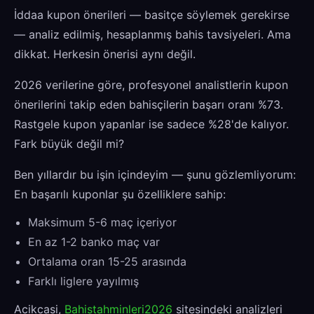
İddaa kupon önerileri — basitçe söylemek gerekirse
— analiz edilmiş, hesaplanmış bahis tavsiyeleri. Ama
dikkat. Herkesin önerisi aynı değil.
2026 verilerine göre, profesyonel analistlerin kupon
önerilerini takip eden bahisçilerin başarı oranı %73.
Rastgele kupon yapanlar ise sadece %28'de kalıyor.
Fark büyük değil mi?
Ben yıllardır bu işin içindeyim — şunu gözlemliyorum:
En başarılı kuponlar şu özelliklere sahip:
Maksimum 5-6 maç içeriyor
En az 1-2 banko maç var
Ortalama oran 15-25 arasında
Farklı liglere yayılmış
Acikcasi,
Bahistahminleri2026
sitesindeki analizleri