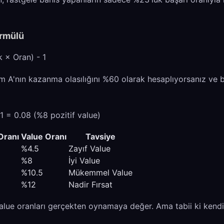
rmülü
k × Oran) - 1
m A'nın kazanma olasılığını %60 olarak hesaplıyorsanız ve ba
 1 = 0.08 (%8 pozitif value)
Oranı
Value Oranı
Tavsiye
%4.5
Zayıf Value
%8
İyi Value
%10.5
Mükemmel Value
%12
Nadir Fırsat
lue oranları gerçekten oynamaya değer. Ama tabii ki kendi 