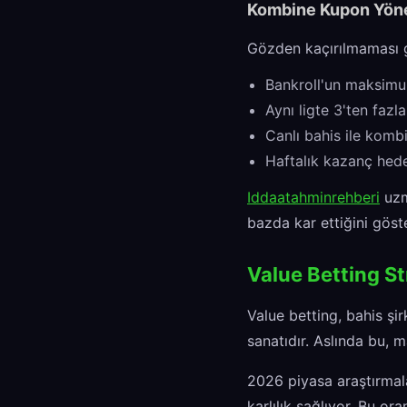
Kombine Kupon Yöne
Gözden kaçırılmaması g
Bankroll'un maksimu
Aynı ligte 3'ten fa
Canlı bahis ile kom
Haftalık kazanç hede
Iddaatahminrehberi
uzma
bazda kar ettiğini göste
Value Betting St
Value betting, bahis şi
sanatıdır. Aslında bu, 
2026 piyasa araştırmal
karlılık sağlıyor. Bu o