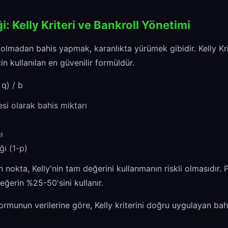
: Kelly Kriteri ve Bankroll Yönetimi
lmadan bahis yapmak, karanlıkta yürümek gibidir. Kelly Kri
n kullanılan en güvenilir formüldür.
 q) / b
esi olarak bahis miktarı
ı
ğı (1-p)
 nokta, Kelly'nin tam değerini kullanmanın riskli olmasıdır. 
eğerin %25-50'sini kullanır.
ormunun verilerine göre, Kelly kriterini doğru uygulayan ba