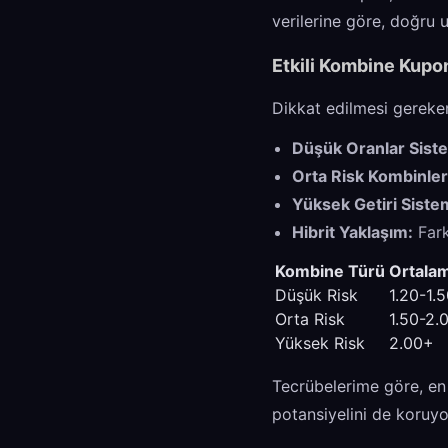
verilerine göre, doğru 
Etkili Kombine Kupon
Dikkat edilmesi gereken
Düşük Oranlar Siste
Orta Risk Kombinler
Yüksek Getiri Sistem
Hibrit Yaklaşım:
Fark
Kombine Türü
Ortala
Düşük Risk
1.20-1.
Orta Risk
1.50-2.
Yüksek Risk
2.00+
Tecrübelerime göre, en 
potansiyelini de koruyo