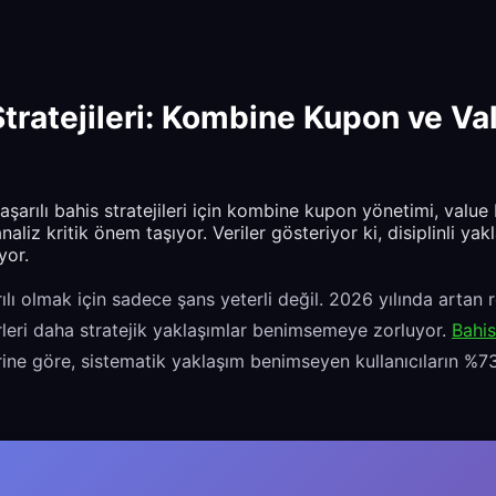
tratejileri: Kombine Kupon ve Va
arılı bahis stratejileri için kombine kupon yönetimi, value 
aliz kritik önem taşıyor. Veriler gösteriyor ki, disiplinli y
yor.
lı olmak için sadece şans yeterli değil. 2026 yılında artan 
erleri daha stratejik yaklaşımlar benimsemeye zorluyor.
Bahi
erine göre, sistematik yaklaşım benimseyen kullanıcıların %7