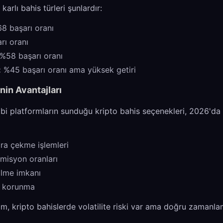
 karlı bahis türleri şunlardır:
8 başarı oranı
rı oranı
%58 başarı oranı
:
%45 başarı oranı ama yüksek getiri
nin Avantajları
bi platformların sunduğu kripto bahis seçenekleri, 2026'da 
ra çekme işlemleri
misyon oranları
lme imkanı
n korunma
m, kripto bahislerde volatilite riski var ama doğru zamanla