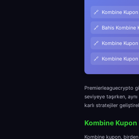
🔗
Kombine Kupon S
🔗
Bahis Kombine K
🔗
Kombine Kupon S
🔗
Kombine Kupon S
Premierleaguecrypto gib
seviyeye taşırken, aynı
karlı stratejiler geliştire
Kombine Kupon St
Kombine kupon, birden f